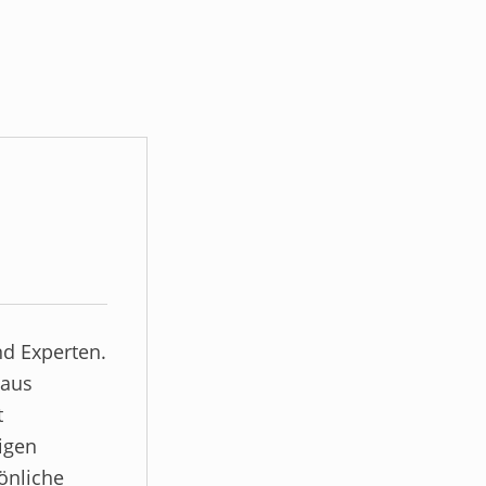
d Experten.
 aus
t
igen
önliche