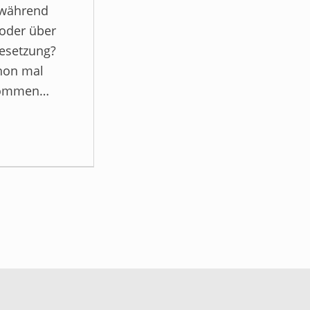
t während
 oder über
besetzung?
chon mal
enommen…
n”