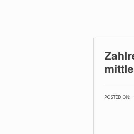
Zahlr
mittl
POSTED ON: