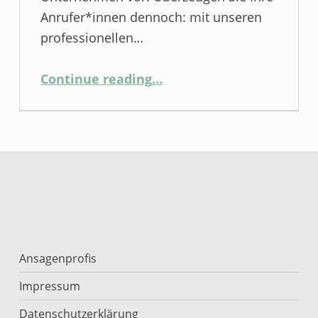
Anrufer*innen dennoch: mit unseren
professionellen…
“Nutzen Sie die vollen Möglichkeiten Ihres Anrufbeantworters bzw. Ihrer FRITZ!Box”
Continue reading
…
Ansagenprofis
Impressum
Datenschutzerklärung