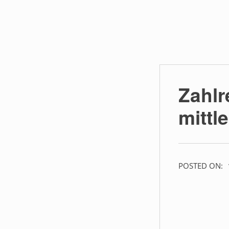
Zahlr
mittl
POSTED ON: