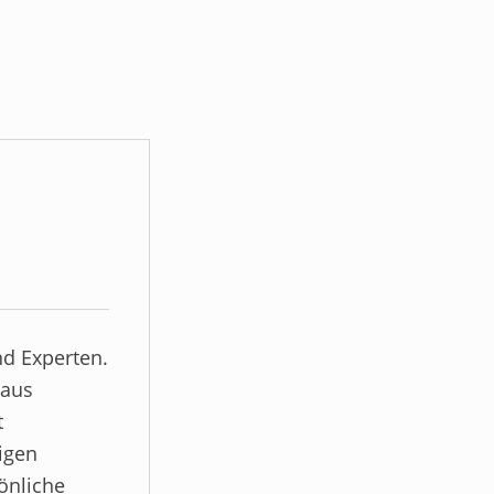
d Experten.
 aus
t
igen
önliche