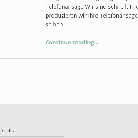
Telefonansage Wir sind schnell. In 
produzieren wir Ihre Telefonansag
selben…
“Zahlreiche Firmen schätzen mittlerweile unseren Service”
Continue reading
…
profis